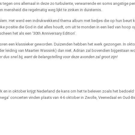
s tegen ons allemaal in deze zo turbulente, verwarrende en soms angstige pe
mensheid die regelmatig weg lijkt te zinken in duisternis.
alem. Het werd een indrukwekkend thema album met liedjes die op hun beurt kl
eke positie die God in dat alles houdt, om uit te monden in een lied van hoop
heen het als een ‘30th Anniversary Edition’.
koren een klassieker geworden. Duizenden hebben het werk gezongen. In oktob
der leiding van Maarten Wassink) dan niet. Adrian zal bovendien bijgestaan 
r dus snel bij, want de belangstelling voor deze avonden zal groot zijn!
rk en in oktober krijgt Nederland de kans om het te beleven zoals het bedoel
mega’ concerten vinden plaats van 4-6 oktober in Zwolle, Veenedaal en Oud-Bei