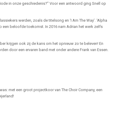
riode in onze geschiedenis?” Voor een antwoord ging Snell op
assiekers werden, zoals de titelsong en ‘I Am The Way’. ‘Alpha
 op een beloofde toekomst. In 2016 nam Adrian het werk zelfs
er krijgen ook zij de kans om het opnieuw zo te beleven! En
worden door een ervaren band met onder andere Frank van Essen.
d was: met een groot projectkoor van The Choir Company, een
jerland!