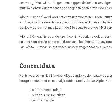
een vraag: “Wat wil God tegen ons zeggen als kerk en vervolgen
muzikale ontdekkingstocht door de geschiedenis van God en een 
‘Alpha + Omega’ werd voor het eerst uitgevoerd in 1986 in Jeruz
& Omega’ richtte de schijnwerpers op oorlog en lijden en de uni
opnieuw op om het muzikaal in de 21e eeuw te brengen. Het versc
‘Alpha & Omega’ is door de jaren heen in Nederland ook onder 
natuurlijk ontbreekt een projectkoor van The Choir Company (on
Wie ‘Alpha & Omega’ in zijn geheel beleeft, vergeet dat niet. Wees e
Concertdata
Het is waarschijnlijk zijn meest diepgaande, veelomvattende we
hoogstaande band en natuurlijk Adrian Snell zelf. De ‘Alpha & O
4 oktober Veenendaal
5 oktober Oud-Beijerland
6 oktober Zwolle