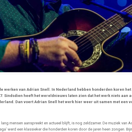
de werken van Adrian Snell. In Nederland hebben honderden koren het 
 Sindsdien heeft het wereldnieuws laten zien dat het werk niets aan ac
Nederland. Dan voert Adrian Snell het werk hier weer uit samen met een
a lang mensen aanspreekt en actueel blijft, is nog zeldzamer. De muziek van Adri
Omega’ werd een klassieker die honderden koren door de jaren heen zongen. Bij