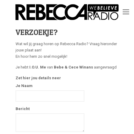
VERZOEKJE?
Wat wil jij graag horen op Rebecca Radio? Vraag hieronder
jouw plaat aan!
En hoor hem zo snel mogelijk!
Je hebt
I.O.U. Me
van
Bebe & Cece Winans
aangevraagd
Zet hier jou details neer
Je Naam
Bericht