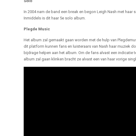
Solo
In 2004 nam de band een break en begon Leigh Nash met haar so
Inmiddels is dit haar 5e solo album.
Plegde Music
Het album zal gemaakt gaan worden met de hulp van Plegdemus
dit platform kunnen fans en luisteraars van Nash haar muziek d
bijdrage helpen aan het album. Om de fans alvast een indicatie 
album zal gaan klinken bracht ze alvast een van haar vorige sing