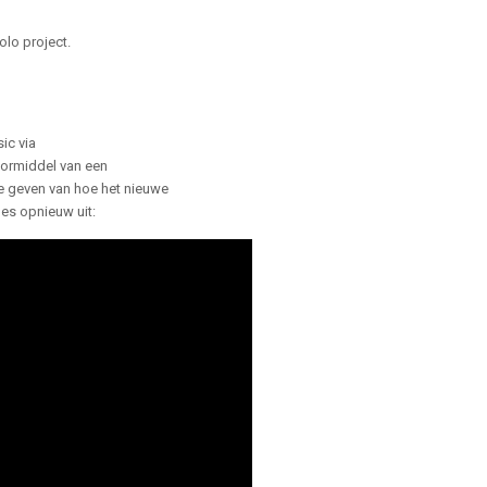
lo project.
ic via
oormiddel van een
te geven van hoe het nieuwe
les opnieuw uit: