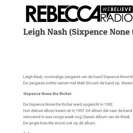
Leigh Nash (Sixpence None t
Leigh Nash, voormalige zangeres van de band Sixpence None the
De zangeres richtte samen met Matt Slocum de band op. Waarnaar
Sixpence None the Richer
De Sixpence None the Richer werd opgericht in 1992.
Hun debuut album kwam uit in 1997. Dit album dat naar de band
vernoemd is was vorige week nog Classic Album van de Week
De single Kiss Me stond ook op dit album.