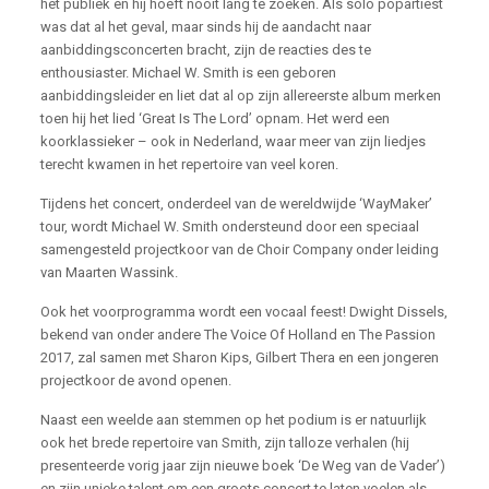
het publiek en hij hoeft nooit lang te zoeken. Als solo popartiest
was dat al het geval, maar sinds hij de aandacht naar
aanbiddingsconcerten bracht, zijn de reacties des te
enthousiaster. Michael W. Smith is een geboren
aanbiddingsleider en liet dat al op zijn allereerste album merken
toen hij het lied ‘Great Is The Lord’ opnam. Het werd een
koorklassieker – ook in Nederland, waar meer van zijn liedjes
terecht kwamen in het repertoire van veel koren.
Tijdens het concert, onderdeel van de wereldwijde ‘WayMaker’
tour, wordt Michael W. Smith ondersteund door een speciaal
samengesteld projectkoor van de Choir Company onder leiding
van Maarten Wassink.
Ook het voorprogramma wordt een vocaal feest! Dwight Dissels,
bekend van onder andere The Voice Of Holland en The Passion
2017, zal samen met Sharon Kips, Gilbert Thera en een jongeren
projectkoor de avond openen.
Naast een weelde aan stemmen op het podium is er natuurlijk
ook het brede repertoire van Smith, zijn talloze verhalen (hij
presenteerde vorig jaar zijn nieuwe boek ‘De Weg van de Vader’)
en zijn unieke talent om een groots concert te laten voelen als