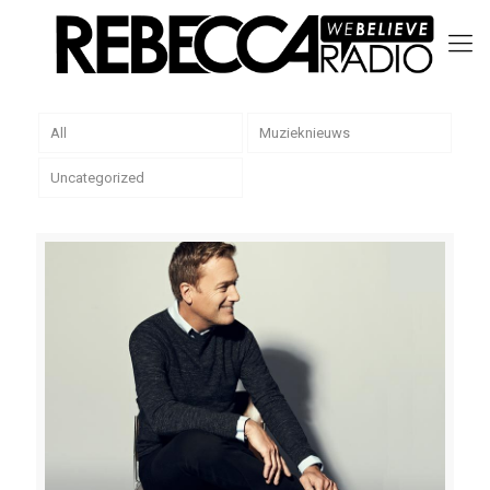
All
Muzieknieuws
Uncategorized