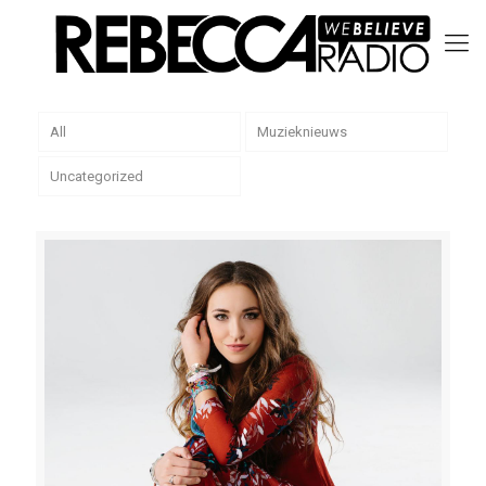
All
Muzieknieuws
Uncategorized