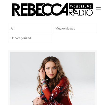
All
Muzieknieuws
Uncategorized