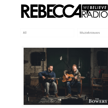
All
Muzieknieuws