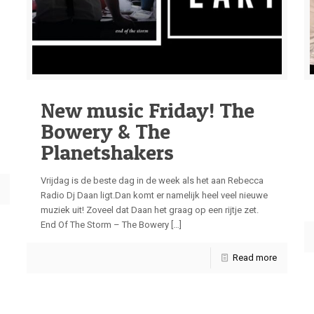
New music Friday! The
Bowery & The
Planetshakers
Vrijdag is de beste dag in de week als het aan Rebecca
Radio Dj Daan ligt.Dan komt er namelijk heel veel nieuwe
muziek uit! Zoveel dat Daan het graag op een rijtje zet.
End Of The Storm – The Bowery
[…]
Read more