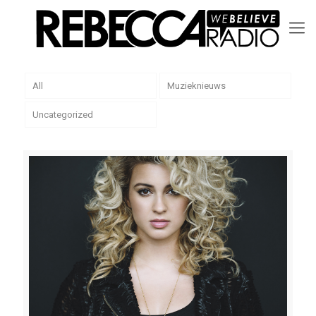
All
Muzieknieuws
Uncategorized