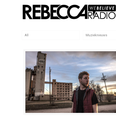
All
Muzieknieuws